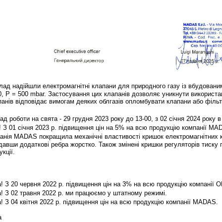
ад надійшли електромагнітні клапани для природного газу із вбудован
 P = 500 mbar. Застосування цих клапанів дозволяє уникнути використан
панів відповідає вимогам деяких облгазів опломбувати клапани або фільт
д роботи на свята - 29 грудня 2023 року до 13-00, з 02 січня 2024 року 
 З 01 січня 2023 р. підвищення цін на 5% на всю продукцію компанії M
ія MADAS покращила механічні властивості кришок електромагнітних кл
авши додаткові ребра жорстко. Також змінені кришки регуляторів тиску 
деякої іншої 
 З 20 червня 2022 р. підвищення цін на 3% на всю продукцію компанії 
 З 02 травня 2022 р. ми працюємо у штатному режимі.
 З 04 квітня 2022 р. підвищення цін на всю продукцію компанії MADAS.
а