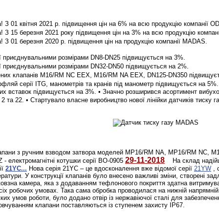
 З 01 квітня 2021 р. підвищення цін на 6% на всю продукцію компанії O
 З 15 березня 2021 року підвищення цін на 3% на всю продукцію компа
 З 01 березня 2020 р. підвищення цін на продукцію компанії MADAS.
ції приєднувальними розмірами DN8-DN25 підвищується на 3%.
ції приєднувальними розмірами DN32-DN50 підвищується на 2%.
ених клапанів M16/RM NC EEX, M16/RM NA EEX, DN125-DN350 підвищуєт
ерфляй серії ITG, манометрів та кранів під манометр підвищується на 5%.
них вставок підвищується на 3%.
• Значно розширився асортимент вибухо
2 та 22.
• Стартувало власне виробництво нової лінійки датчиків тиску г
клапани з ручним взводом затвора моделей MP16/RM NA, MP16/RM NC, 
29-11-2018
TZ
- електромагнітні котушки серії BO-0905
На склад надійшл
ії
21YC...
Нова серія 21YC – це вдосконалення вже відомої серії
21YW
, 
ратури. У конструкції клапанів було внесено важливі зміни, створені за
 ковзна камера, яка з додаванням тефлонового покриття здатна витримув
всіх робочих умовах. Така сама обробка проводилася на нижній напрямні
ких умов роботи, було додано отвір із нержавіючої сталі для забезпеч
овчуванням клапани поставляються із ступенем захисту IP67.