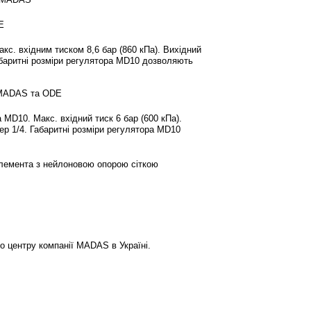
E
с. вхідним тиском 8,6 бар (860 кПа). Вихідний
Габаритні розміри регулятора MD10 дозволяють
й MADAS та ODE
MD10. Макс. вхідний тиск 6 бар (600 кПа).
цер 1/4. Габаритні розміри регулятора MD10
елемента з нейлоновою опорою сіткою
о центру компанії MADAS в Україні.