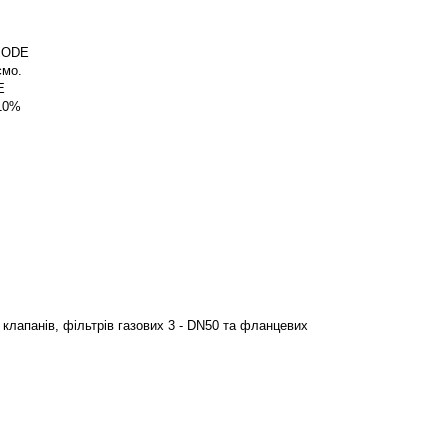
ї ODE
ємо.
E
 10%
лапанів, фільтрів газових 3 - DN50 та фланцевих