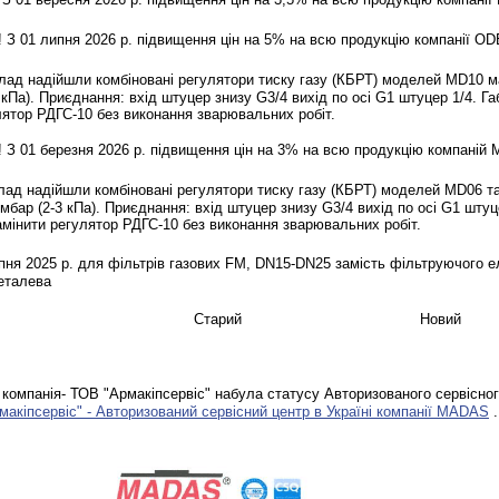
 З 01 липня 2026 р. підвищення цін на 5% на всю продукцію компанії OD
ад надійшли комбіновані регулятори тиску газу (КБРТ) моделей MD10 мак
3 кПа). Приєднання: вхід штуцер знизу G3/4 вихід по осі G1 штуцер 1/4. 
лятор РДГС-10 без виконання зварювальних робіт.
 З 01 березня 2026 р. підвищення цін на 3% на всю продукцію компані
ад надійшли комбіновані регулятори тиску газу (КБРТ) моделей MD06 та 
 мбар (2-3 кПа). Приєднання: вхід штуцер знизу G3/4 вихід по осі G1 шту
мінити регулятор РДГС-10 без виконання зварювальних робіт.
ня 2025 р. для фільтрів газових FM, DN15-DN25 замість фільтруючого 
еталева
Старий
Новий
омпанія- ТОВ "Армакіпсервіс" набула статусу Авторизованого сервісног
акіпсервіс" - Авторизований сервісний центр в Україні компанії MADAS
.