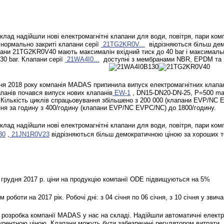
ад надійшли нові електромагнітні клапани для води, повітря, пари ком
нормально закриті клапани серії
21TG2KR0V...
відрізняються більш дем
ани 21TG2KR0V40 мають максималін вхідний тиск до 40 bar і максимальн
30 bar. Клапани серії
21WA4I0...
доступні з мембранами NBR, EPDM та
ня 2018 року компанія MADAS припинила випуск електромагнітних клап
апанів почався випуск нових клапанів
EW-1
, DN15-DN20-DN-25, P=500 ma
Кількість циклів спрацьовування збільшено з 200 000 (клапани EVP/NC E
ня за годину з 400/годину (клапани EVP/NC EVPC/NC) до 1800/годину.
ад надійшли нові електромагнітні клапани для води, повітря, пари ком
30
,
21JN1R0V23
відрізняються більш демократичною ціною за хороших т
рудня 2017 р. ціни на продукцію компанії ODE підвищуються на 5%
оботи на 2017 рік. Робочі дні: з 04 ​​січня по 06 січня, з 10 січня у зви
озробка компанії MADAS у нас на складі. Надійшли автоматичні електро
урентною ціною. Клапани можуть бути забезпечені регулятором витрати. Ві