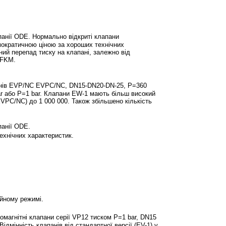
панії ODE. Нормально відкриті клапани
ократичною ціною за хороших технічних
ий перепад тиску на клапані, залежно від
 FKM.
анів EVP/NC EVPC/NC, DN15-DN20-DN-25, P=360
r або P=1 bar. Клапани EW-1 мають більш високий
VPC/NC) до 1 000 000. Також збільшено кількість
панії ODE.
ехнічних характеристик.
чайному режимі.
магнітні клапани серії VP12 тиском P=1 bar, DN15
дмінність клапанів від стандартної версії (EV-1) у