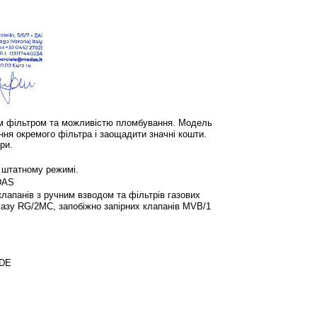
им фільтром та можливістю пломбування. Модель
ня окремого фільтра і заощадити значні кошти.
ри.
в штатному режимі.
ADAS
апанів з ручним взводом та фільтрів газових
газу RG/2MC, запобіжно запірних клапанів MVB/1
продукції.
ODE