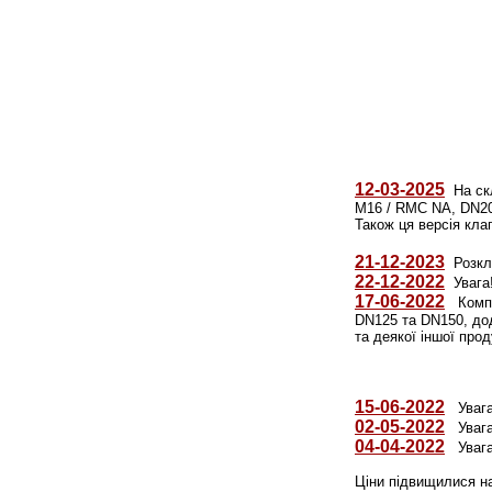
12-03-2025
На скл
M16 / RMC NA, DN20,
Також ця версія кла
21-12-2023
Розкла
22-12-2022
Увага!
17-06-2022
Компан
DN125 та DN150, дод
та 
15-06-2022
Увага!
02-05-2022
Увага!
04-04-2022
Увага!
Ціни підвищилися н