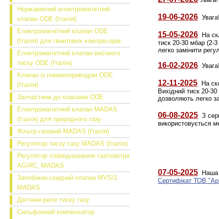
Нержавіючий електромагнітний
19-06-2026
Увага!
клапан ODE (Італія)
Електромагнітний клапан ODE
15-05-2026
На скл
(Італія) для гвинтових компресорів
тиск 20-30 мбар (2-
легко замінити регу
Електромагнітний клапан високого
тиску ODE (Італія)
16-02-2026
Увага!
Клапан із пневмоприводом ODE
12-11-2025
На скл
(Італія)
Вихідний тиск 20-30
Запчастини до клапанів ODE
дозволяють легко за
Електромагнітний клапан MADAS
06-08-2025
З серп
(Італія) для природного газу
використовується м
Фільтр газовий MADAS (Італія)
Регулятор тиску газу MADAS (Італія)
Регулятор співвідношення газ/повітря
AG/RC, MADAS
07-05-2025
Наша к
Запобіжно-скидний клапан MVS/1
Сертифікат ТОВ "Арм
MADAS
Датчики-реле тиску газу
Сильфонний компенсатор