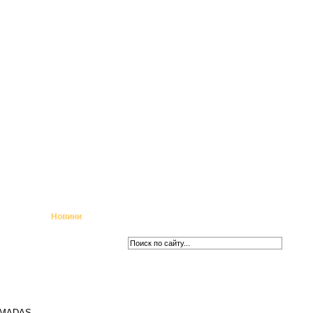
Новини
ї MADAS