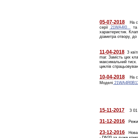
05-07-2018
На скл
серії
21WA4I0...
та 
характеристик. Клап
діаметра отвору, до 
11-04-2018
З квіт
mar. Замість цих кл
максимальний тиск. 
циклів спрацьовуван
10-04-2018
На скл
Моделі
21WA4R0B1
15-11-2017
З 01 г
31-12-2016
Режим р
23-12-2016
Нова р
- DN20 за дуже конк