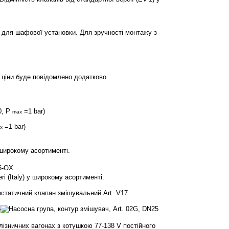
для шафової установки. Для зручності монтажу з
 ціни буде повідомлено додатково.
0, P
=1 bar)
max
=1 bar)
x
 широкому асортименті.
i (Italy) у широкому асортименті.
лізничних вагонах з котушкою 77-138 V постійного