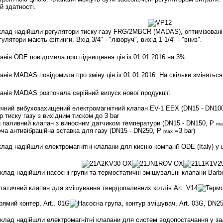
й здатності.
ад надійшли регулятори тиску газу FRG/2MBCR (MADAS), оптимізовані 
улятори мають фітинги. Вхід 3/4" - "ліворуч", вихід 1 1/4" - "вниз".
нія ODE повідомила про підвищення цін із 01.01.2016 на 3%.
ія MADAS повідомила про зміну цін із 01.01.2016. На скільки зміняться
ія MADAS розпочала серійний випуск нової продукції:
чний вибухозахищений електромагнітний клапан EV-1 EEX (DN15 - DN10
р тиску газу з вихідним тиском до 3 bar
й паливний клапан з виносним датчиком температури (DN15 - DN150, P
ma
ча антивібраційна вставка для газу (DN15 - DN250, P
=3 bar)
max
клад надійшли електромагнітні клапани для кисню компанії ODE (Italy) у
клад надійшли насосні групи та термостатичні змішувальні клапани Barber
склад надійшли
електромагнітні клапани для систем водопостачання у за