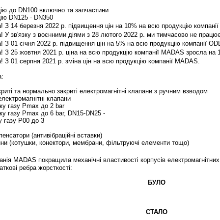
цію до DN100 включно та запчастини
цію DN125 - DN350
 З 14 березня 2022 р. підвищення цін на 10% на всю продукцію компані
 У зв'язку з воєнними діями з 28 лютого 2022 р. ми тимчасово не працю
 З 01 січня 2022 р. підвищення цін на 5% на всю продукцію компанії OD
 З 25 жовтня 2021 р. ціна на всю продукцію компанії MADAS зросла на
 З 01 серпня 2021 р. зміна цін на всю продукцію компанії MADAS.
а:
риті та нормально закриті електромагнітні клапани з ручним взводом
електромагнітні клапани
ку газу Pmax до 2 bar
ку газу Pmax до 6 bar, DN15-DN25
-
 газу P00 до 3
енсатори (антивібраційні вставки)
ини (котушки, конектори, мембрани, фільтруючі елементи тощо)
ія MADAS покращила механічні властивості корпусів електромагнітних к
ткові ребра жорсткості:
БУЛО
СТАЛО