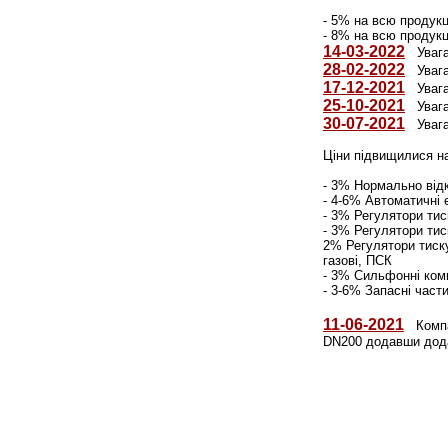
- 5% на всю продук
- 8% на всю продук
14-03-2022
Увага!
28-02-2022
Увага!
17-12-2021
Увага!
25-10-2021
Увага!
30-07-2021
Увага!
Ціни підвищилися н
- 3% Нормально відк
- 4-6% Автоматичні 
- 3% Регулятори тис
- 3% Регулятори тис
2% Регулятори тиску
газові, ПСК
- 3% Сильфонні комп
- 3-6% Запасні част
11-06-2021
Компан
DN200 додавши дода