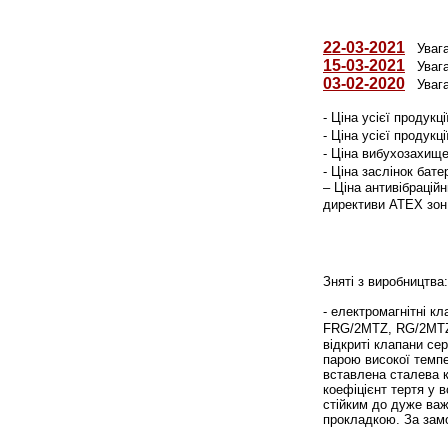
22-03-2021
Увага!
15-03-2021
Увага!
03-02-2020
Увага!
- Ціна усієї продук
- Ціна усієї продук
- Ціна вибухозахищ
- Ціна заслінок бат
– Ціна антивібрацій
директиви ATEX зон 
Зняті з виробництва:
- електромагнітні 
FRG/2MTZ, RG/2M
відкриті клапани сер
парою високої темпе
вставлена ​​сталева
коефіцієнт тертя у 
стійким до дуже важ
прокладкою. За зам