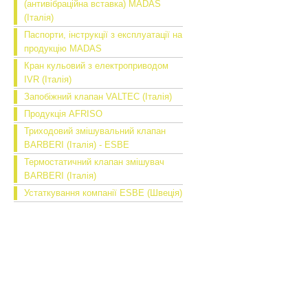
(антивібраційна вставка) MADAS
(Італія)
Паспорти, інструкції з експлуатації на
продукцію MADAS
Кран кульовий з електроприводом
IVR (Італія)
Запобіжний клапан VALTEC (Італія)
Продукція AFRISO
Триходовий змішувальний клапан
BARBERI (Італія) - ESBE
Термостатичний клапан змішувач
BARBERI (Італія)
Устаткування компанії ESBE (Швеція)