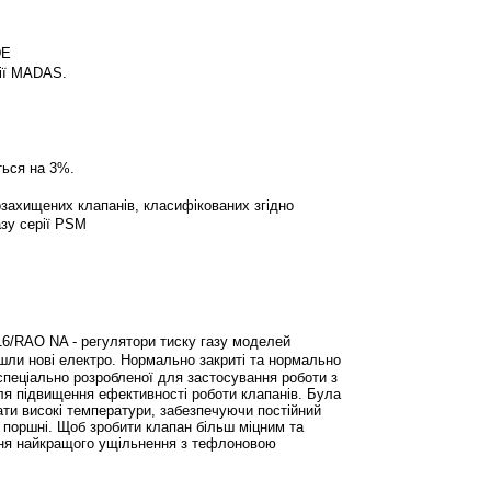
DE
нії MADAS.
ься на 3%.
захищених клапанів, класифікованих згідно
азу серії PSM
M16/RAO NA
- регулятори тиску газу моделей
и нові електро. Нормально закриті та нормально
спеціально розробленої для застосування роботи з
для підвищення ефективності роботи клапанів. Була
ати високі температури, забезпечуючи постійний
й поршні. Щоб зробити клапан більш міцним та
ення найкращого ущільнення з тефлоновою