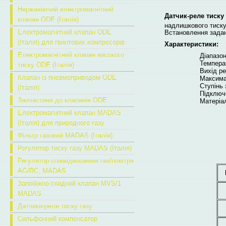
Нержавіючий електромагнітний
Датчик-реле тиску 
клапан ODE (Італія)
надлишкового тиску 
Електромагнітний клапан ODE
Встановлення задан
(Італія) для гвинтових компресорів
Характеристики:
Електромагнітний клапан високого
Діапазо
Темпера
тиску ODE (Італія)
Вихід р
Клапан із пневмоприводом ODE
Максима
Ступінь
(Італія)
Підключ
Запчастини до клапанів ODE
Матеріа
Електромагнітний клапан MADAS
(Італія) для природного газу
Фільтр газовий MADAS (Італія)
Регулятор тиску газу MADAS (Італія)
Регулятор співвідношення газ/повітря
AG/RC, MADAS
Запобіжно-скидний клапан MVS/1
MADAS
Датчики-реле тиску газу
Сильфонний компенсатор