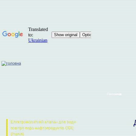
Головна
Електромагнітний клапан для води-
повітря-пара-нафтопродуктів ODE
(Італія)