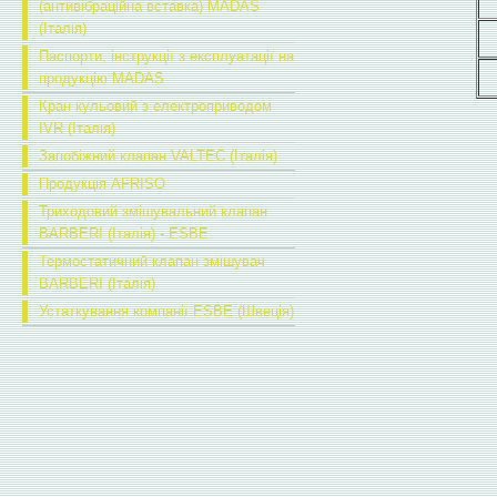
(антивібраційна вставка) MADAS
(Італія)
Паспорти, інструкції з експлуатації на
продукцію MADAS
Кран кульовий з електроприводом
IVR (Італія)
Запобіжний клапан VALTEC (Італія)
Продукція AFRISO
Триходовий змішувальний клапан
BARBERI (Італія) - ESBE
Термостатичний клапан змішувач
BARBERI (Італія)
Устаткування компанії ESBE (Швеція)