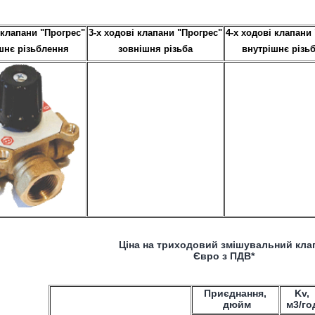
 клапани "Прогрес"
3-х ходові клапани "Прогрес"
4-х ходові клапани
шнє різьблення
зовнішня різьба
внутрішнє різь
Ціна на триходовий змішувальний кла
Євро з ПДВ*
Приєднання,
Kv,
дюйм
м3/го