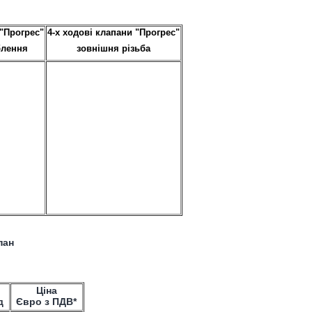
 "Прогрес"
4-х ходові клапани "Прогрес"
блення
зовнішня різьба
пан
Ціна
д
Євро з ПДВ*