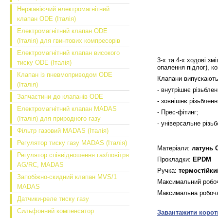
Нержавіючий електромагнітний
клапан ODE (Італія)
Електромагнітний клапан ODE
(Італія) для гвинтових компресорів
Електромагнітний клапан високого
3-х та 4-х ходові зм
тиску ODE (Італія)
опалення підлог), к
Клапан із пневмоприводом ODE
Клапани випускаютьс
(Італія)
- внутрішнє різьблен
Запчастини до клапанів ODE
- зовнішнє різьбленн
Електромагнітний клапан MADAS
- Прес-фітинг;
(Італія) для природного газу
- універсальне різь
Фільтр газовий MADAS (Італія)
Регулятор тиску газу MADAS (Італія)
Матеріали:
латунь 
Регулятор співвідношення газ/повітря
Прокладки:
EPDM
AG/RC, MADAS
Ручка:
термостійки
Запобіжно-скидний клапан MVS/1
Максимальний робо
MADAS
Максимальна робоч
Датчики-реле тиску газу
Сильфонний компенсатор
Завантажити коротк