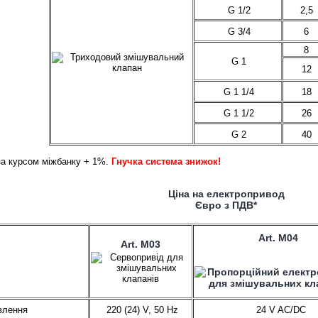
G 1/2
2,5
G 3/4
6
8
G 1
12
G 1 1/4
18
G 1 1/2
26
G 2
40
за курсом міжбанку + 1%.
Гнучка система знижок!
Ціна на електропривод
Євро з ПДВ*
Art. M04
Art. M03
влення
220 (24) V, 50 Hz
24 V AC/DC