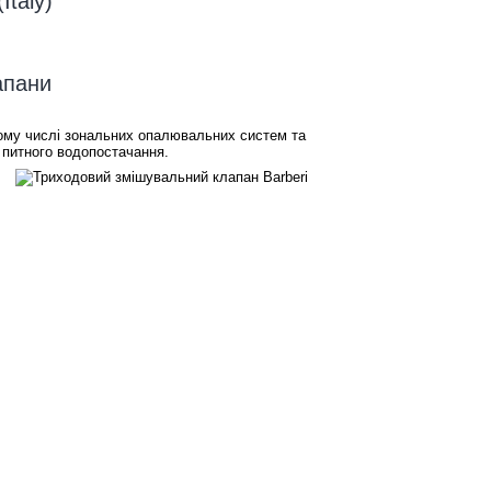
Italy)
апани
у тому числі зональних опалювальних систем та
 питного водопостачання.