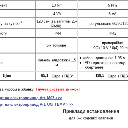
мент
10 Nm
5 Nm
4 VA
5 VA
120 сек (за запитом 25-
°
у на кут 90
регульоване 60/90/120
60-90)
исту
IP44
IP42
пропорційне
3-х точкове
0(2)-10 V / 0(4)-20 
♦ кабель довжиною 1,95 м
кабель завдовжки 1,5
ія
♦ LED індикатор напрямку
м
обертання
65,1
118,5
Ціна
Євро з ПДВ*
Євро з ПДВ
за курсом міжбанку.
Гнучка система знижок!
рт на електропривод Art. M03 >>>
рт на електропривод Art. UNI TEMP >>>
Приклади встановлення
для 3-х ходових клапанів