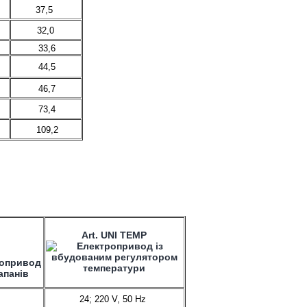
37,5
32,0
33,6
44,5
46,7
73,4
109,2
Art. UNI TEMP
24; 220 V, 50 Hz