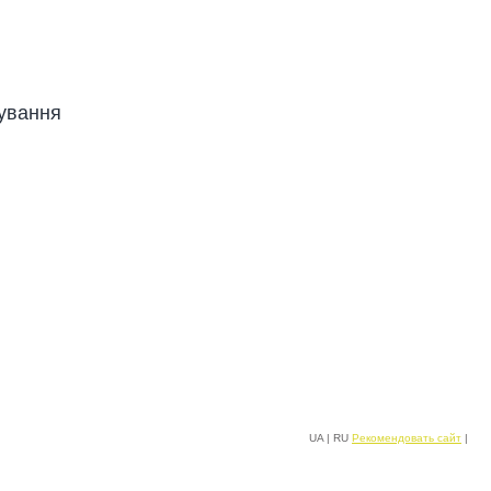
шування
UA
|
RU
Рекомендовать cайт
|