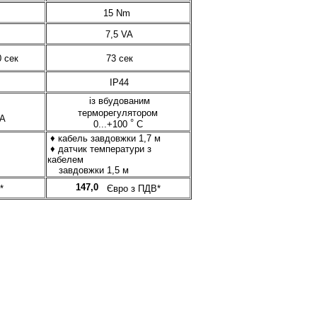
15 Nm
7,5 VA
 сек
73 сек
IP44
із вбудованим
терморегулятором
mA
°
0...+100
С
♦ кабель завдовжки 1,7 м
♦ датчик температури з
кабелем
завдовжки 1,5 м
147,0
*
Євро з ПДВ*