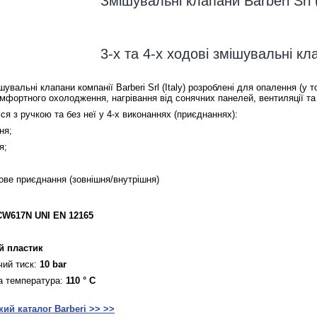
Змішувальні клапани Barberi Srl (
3-х та 4-x ходові змішувальні кл
ішувальні клапани компанії Barberi Srl (Italy) розроблені для опалення (
омфортного охолодження, нагрівання від сонячних панелей, вентиляції та
я з ручкою та без неї у 4-х виконаннях (приєднаннях):
ня;
я;
бове приєднання (зовнішня/внутрішня)
CW617N UNI EN 12165
й пластик
чий тиск:
10 bar
а температура:
110
°
С
ий каталог Barberi >> >>