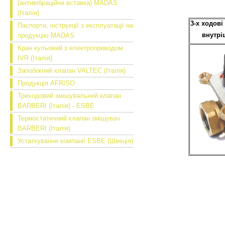
(антивібраційна вставка) MADAS
(Італія)
3-х ходові
Паспорти, інструкції з експлуатації на
внутрі
продукцію MADAS
Кран кульовий з електроприводом
IVR (Італія)
Запобіжний клапан VALTEC (Італія)
Продукція AFRISO
Триходовий змішувальний клапан
BARBERI (Італія) - ESBE
Термостатичний клапан змішувач
BARBERI (Італія)
Устаткування компанії ESBE (Швеція)