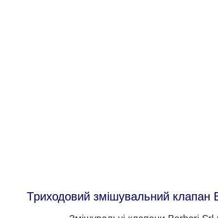
Клапани ODE
Клапани MADAS
Контакти
Триходовий змішувальний клапан Bar