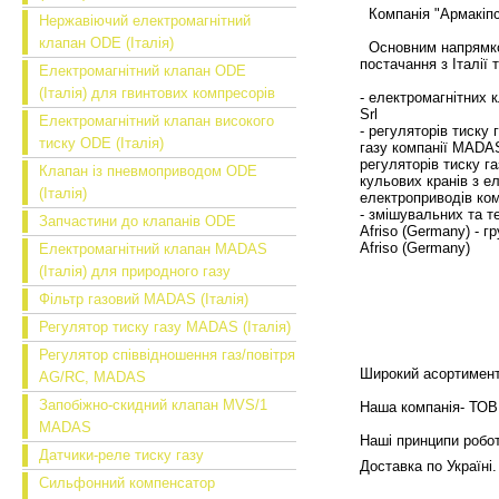
Компанія "Армакіпсе
Нержавіючий електромагнітний
клапан ODE (Італія)
Основним напрямком
постачання з Італії 
Електромагнітний клапан ODE
(Італія) для гвинтових компресорів
- електромагнітних 
Srl
Електромагнітний клапан високого
- регуляторів тиску
тиску ODE (Італія)
газу компанії MADA
регуляторів тиску г
Клапан із пневмоприводом ODE
кульових кранів з е
(Італія)
електроприводів комп
- змішувальних та 
Запчастини до клапанів ODE
Afriso (Germany)
- г
Afriso (Germany)
Електромагнітний клапан MADAS
(Італія) для природного газу
Фільтр газовий MADAS (Італія)
Регулятор тиску газу MADAS (Італія)
Регулятор співвідношення газ/повітря
Широкий асортимент 
AG/RC, MADAS
Запобіжно-скидний клапан MVS/1
Наша компанія- ТОВ 
MADAS
Наші принципи робот
Датчики-реле тиску газу
Доставка
по Україні
Сильфонний компенсатор